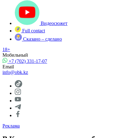
Видеосюжет
Full contact
Сказано – сделано
18+
Мобильный
+7 (702) 331-17-07
Email
info@obk.kz
Реклама