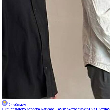
Сообщаем
Скандального блогера Кайсара Камзу экстрадируют из Вьетнам