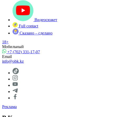
Видеосюжет
Full contact
Сказано – сделано
18+
Мобильный
+7 (702) 331-17-07
Email
info@obk.kz
Реклама