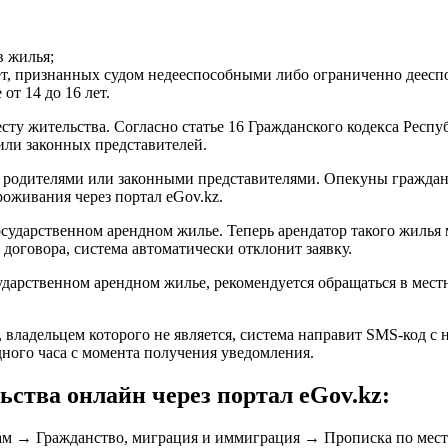
в жилья;
ет, признанных судом недееспособными либо ограниченно деес
от 14 до 16 лет.
сту жительства. Согласно статье 16 Гражданского кодекса Респу
 или законных представителей.
 их родителями или законными представителями. Опекуны гражда
оживания через портал eGov.kz.
сударственном арендном жилье. Теперь арендатор такого жилья 
е договора, система автоматически отклонит заявку.
сударственном арендном жилье, рекомендуется обращаться в м
у, владельцем которого не является, система направит SMS-код 
дного часа с момента получения уведомления.
ьства онлайн через портал eGov.kz:
нам → Гражданство, миграция и иммиграция → Прописка по мест