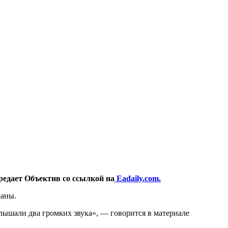
редает Объектив со ссылкой на
Еadaily.com.
раны.
лышали два громких звука»,
— говорится в материале