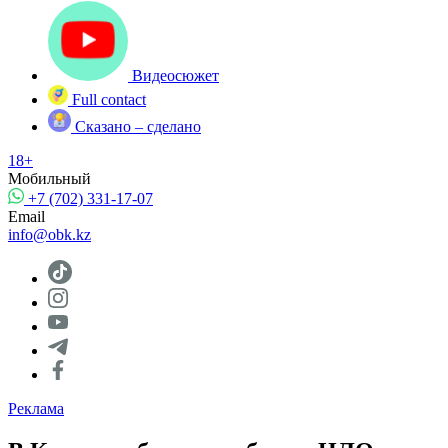
Видеосюжет
Full contact
Сказано – сделано
18+
Мобильный
+7 (702) 331-17-07
Email
info@obk.kz
Реклама