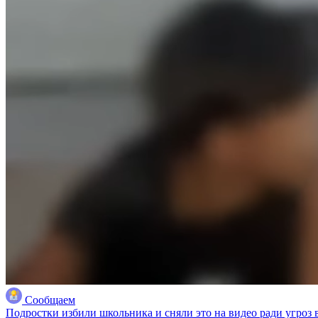
Сообщаем
Подростки избили школьника и сняли это на видео ради угроз 