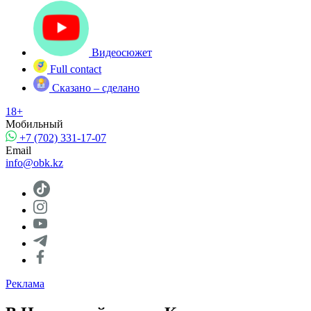
Видеосюжет
Full contact
Сказано – сделано
18+
Мобильный
+7 (702) 331-17-07
Email
info@obk.kz
Реклама