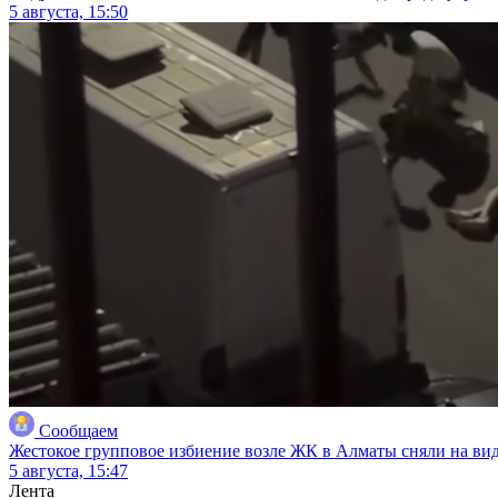
5 августа, 15:50
Сообщаем
Жестокое групповое избиение возле ЖК в Алматы сняли на ви
5 августа, 15:47
Лента