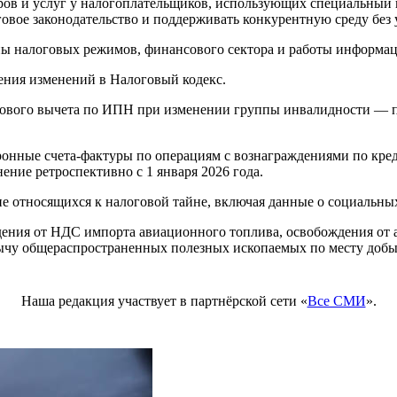
варов и услуг у налогоплательщиков, использующих специальны
говое законодательство и поддерживать конкурентную среду без
ны налоговых режимов, финансового сектора и работы информац
ения изменений в Налоговый кодекс.
гового вычета по ИПН при изменении группы инвалидности — пла
ронные счета-фактуры по операциям с вознаграждениями по кред
ние ретроспективно с 1 января 2026 года.
е относящихся к налоговой тайне, включая данные о социальны
ения от НДС импорта авиационного топлива, освобождения от а
обычу общераспространенных полезных ископаемых по месту добы
Наша редакция участвует в партнёрской сети «
Все СМИ
».