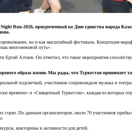
Night Run-2026, приуроченный ко Дню единства народа Казахс
иона.
соревнование, но и как масштабный фестиваль. Концепция мара
ишь многовековой путь».
сти
Ертай Алтаев
. Он отметил, что такие мероприятия способст
здорового образа жизни. Мы рады, что Туркестан принимает 
ециальной подсветкой, участников сопровождали музыка и театр
ски времени» и «Священный Туркестан», каждая из которых отр
х стран. По данным организаторов, около 70 участников прибыл
и.
нкурсы, викторины и активности для детей.