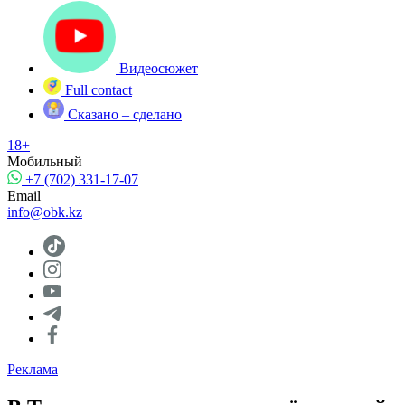
Видеосюжет
Full contact
Сказано – сделано
18+
Мобильный
+7 (702) 331-17-07
Email
info@obk.kz
Реклама