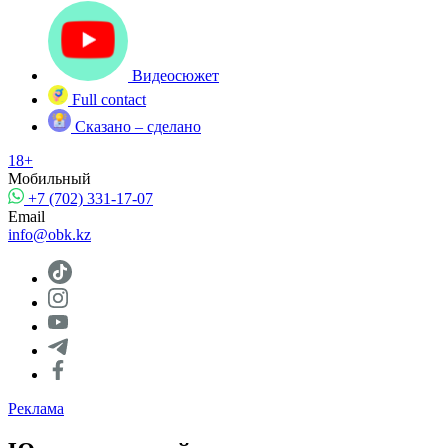
Видеосюжет
Full contact
Сказано – сделано
18+
Мобильный
+7 (702) 331-17-07
Email
info@obk.kz
Реклама