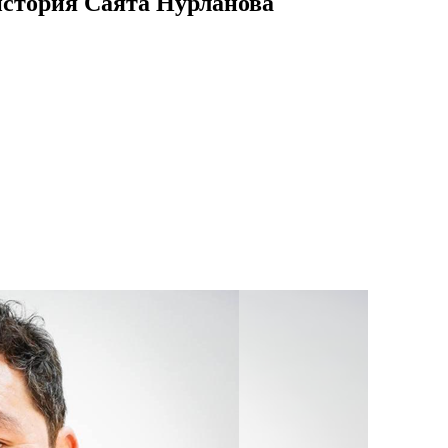
история Саята Нурланова