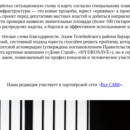
работал ситуационную схему и карту согласно генеральному план
 инфраструктуры — это новые трущобы, юрист «привязал» к проек
ь проект перед депутатами местных властей и добиться направле
Эти проверки выявили значительные площади (более 100 гектаро
о распределял наделы, а боролся за эффективное использование 
у тёплые слова благодарности. Аким Толебийского района Бауы
отный, системный подход юриста способен решить проблему, кото
тской агломерации (утверждена постановлением Правительства
ать крупные компании («Дони Строй», «HYDROSAVE»), но в сер
 закон, помноженный на профессионализм и человеческое участи
Наша редакция участвует в партнёрской сети «
Все СМИ
».