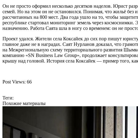
Он не просто оформил несколько десятков наделов. Юрист раз
семей. Но на этом он не остановился. Понимая, что жильё без
рассчитанных на 800 мест. Два года ушло на то, чтобы защитит
республике стартовал мониторинг земель через космоснимки. 
назначению. Работа Саята шла в ногу со временем: он не прост
Проект удался. Жители села Коксайек до сих пор пишут юрист
главное даже не в наградах. Саят Нурланов доказал, что грам
на Межрегиональную схему территориального развития Шымкен
компанию «SN Business Law Group», продолжает консультиров
крышу над головой. История села Коксайек — пример того, как
Post Views:
66
Теги:
Похожие материалы