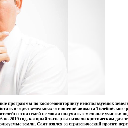
абные программы по космомониторингу неиспользуемых земел
ботать в отдел земельных отношений акимата Толебийского р
ителей: сотни семей не могли получить земельные участки п
16 по 2019 год, который эксперты назвали критическим для з
льзуемые земли, Саят взялся за стратегический проект, пере