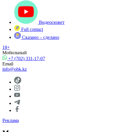
Видеосюжет
Full contact
Сказано – сделано
18+
Мобильный
+7 (702) 331-17-07
Email
info@obk.kz
Реклама