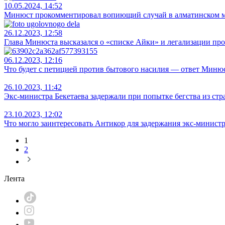
10.05.2024, 14:52
Минюст прокомментировал вопиющий случай в алматинском 
26.12.2023, 12:58
Глава Минюста высказался о «списке Айки» и легализации пр
06.12.2023, 12:16
Что будет с петицией против бытового насилия — ответ Миню
26.10.2023, 11:42
Экс-министра Бекетаева задержали при попытке бегства из ст
23.10.2023, 12:02
Что могло заинтересовать Антикор для задержания экс-минист
1
2
Лента