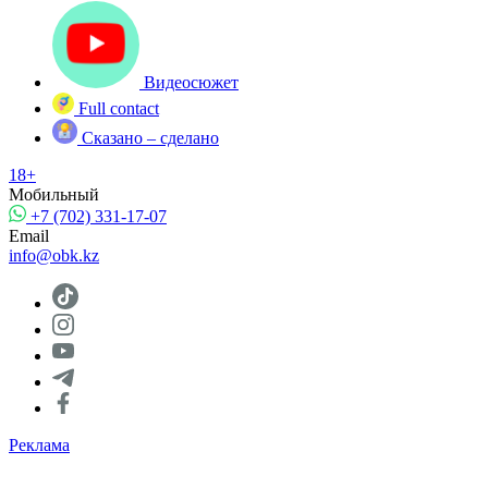
Видеосюжет
Full contact
Сказано – сделано
18+
Мобильный
+7 (702) 331-17-07
Email
info@obk.kz
Реклама