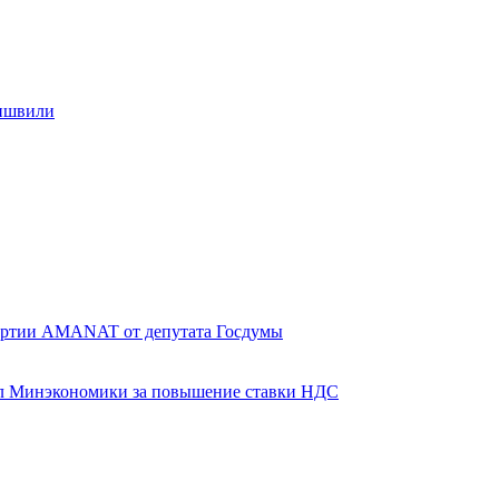
бишвили
артии AMANAT от депутата Госдумы
ал Минэкономики за повышение ставки НДС