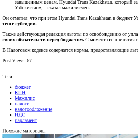
завышенным ценам, Hyundai Trans Kazakhstan, который з
Узбекистан», – сказал мажилисмен.
Он отметил, что при этом Hyundai Trans Kazakhstan в бюджет Уз
тенге субсидии.
Также действующая редакция льготы по освобождению от упл
своих обязательств перед бюджетом.
С момента ее принятия су
В Налоговом кодексе содержатся нормы, предоставляющие льг
Post Views:
67
Теги:
бюджет
КПН
Мажилис
налоги
налогообложение
НДС
парламент
Похожие материалы