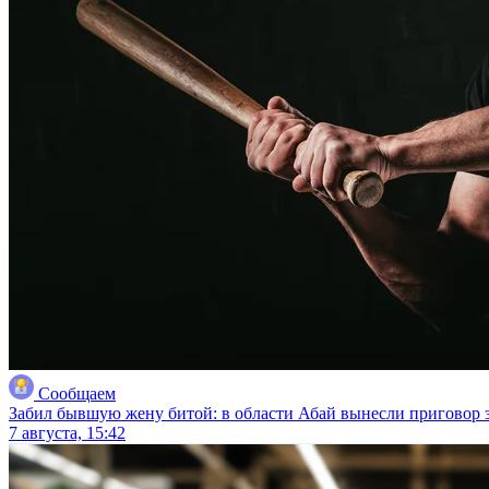
Сообщаем
Забил бывшую жену битой: в области Абай вынесли приговор з
7 августа, 15:42