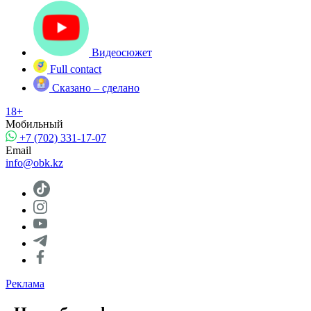
Видеосюжет
Full contact
Сказано – сделано
18+
Мобильный
+7 (702) 331-17-07
Email
info@obk.kz
Реклама