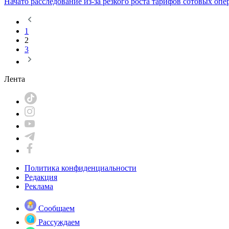
Свидетельство о постановке на учет, переучет периодического
Министерством информации и общественного развития РК.
Мобильный
+7 (705) 217-02-17
Email
info@obk.kz
© Информационно-аналитический портал Объектив.KZ. Все пра