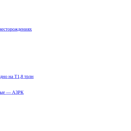
месторождениях
дно на Т1,8 трлн
тные — АЗРК