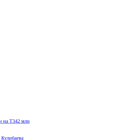
н на Т342 млн
 Кулибаева