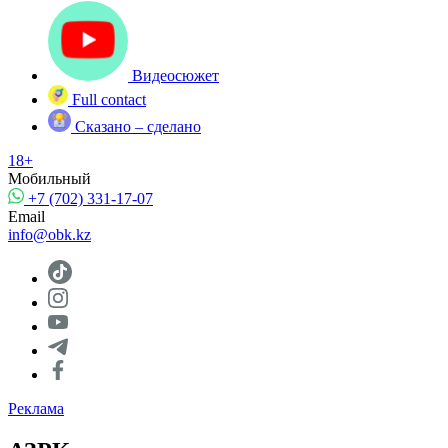
Видеосюжет
Full contact
Сказано – сделано
18+
Мобильный
+7 (702) 331-17-07
Email
info@obk.kz
Реклама