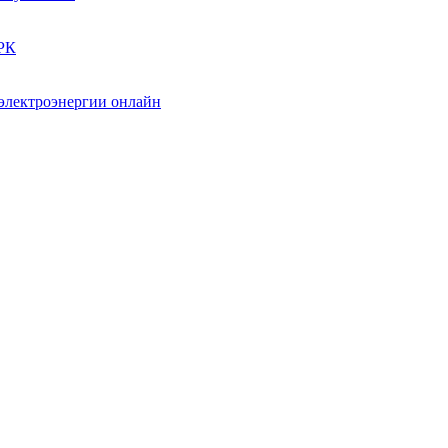
ЗРК
 электроэнергии онлайн
е конкуренции